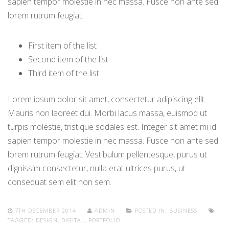
sapien tempor molestie in nec massa. Fusce non ante sed
lorem rutrum feugiat.
First item of the list
Second item of the list
Third item of the list
Lorem ipsum dolor sit amet, consectetur adipiscing elit.
Mauris non laoreet dui. Morbi lacus massa, euismod ut
turpis molestie, tristique sodales est. Integer sit amet mi id
sapien tempor molestie in nec massa. Fusce non ante sed
lorem rutrum feugiat. Vestibulum pellentesque, purus ut
dignissim consectetur, nulla erat ultrices purus, ut
consequat sem elit non sem.
7TH DECEMBER 2014
ADMIN
POSTED IN:
BUSINESS
TAGGED:
DESIGN
,
DIGITAL
,
PORTFOLIO